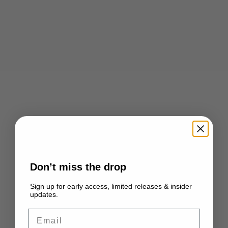
Opties kiezen
Opties kiezen
HI-TEC
HI-TEC
HTS SHADOW RGS
HTS SHADOW RGS
Aanbiedingsprijs
Normale prijs
Aanbiedingsprijs
€132,00
€165,00
€160,00
BESPAAR 40%
BESPAAR 20%
Don’t miss the drop
Sign up for early access, limited releases & insider
updates.
Email