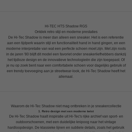
HI-TEC HTS Shadow RGS
Ontdek retro stijl en moderne prestaties
De Hi-Tec Shadow is meer dan alleen een sneaker. Het is een referentie
aan een tijdperk waarin stijl en functionaliteit hand in hand gingen, en een
moderne interpretatie van wat een perfecte schoen moet zijn. Met zijn roots
in de jaren '80 blijft dit model een favoriet onder sneakerliefhebbers dankzij
het tijdloze design en de innovatieve technologieën die zijn toegepast. Of
je nu op zoek bent naar een comfortabele schoen voor dagelijks gebruik of
een trendy toevoeging aan je streetwear-look, de
Hi-Tec Shadow
heeft het
allemaal.
Waarom de Hi-Tec Shadow niet mag ontbreken in je sneakercollectie
1. Retro design met een moderne twist
De Hi-Tec Shadow haalt inspiratie uit Hi-Tec's rijke archief van sport- en
outdoorschoenen, met een duidelijke knipoog naar het vintage
hardloopdesign. De klassieke lijnen en subtiele details, zoals het gebruik