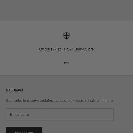
Official Hi-Tec HTS74 Brand Store
Naar artikel 1
Naar artikel 2
Naar artikel 3
Newsletter
Subscribe to receive updates, access to exclusive deals, and more.
Abonneren