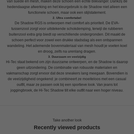
van suède en mesh, maken deze schoen een echte blikvanger. Dankzij de
hedendaagse afwerking en het kleurgebruik is de Shadow niet alleen een
functionele schoen, maar ook een stijlstatement.
2. Ultra comfortabel
De Shadow RGS is ontworpen met comfort als prioriteit. De EVA-
tussenzool zorgt voor uitstekende schokdemping, terwijl de rubberen
buitenzool extra grip biedt op verschillende ondergronden. Dit maakt de
schoen perfect voor zowel een drukke stadsdag als een ontspannen
wandeling. Het ademende bovenmateriaal van mesh houdt je voeten koel
en droog, zelfs na urenlang dragen.
3. Duurzaam en veelzijdig
Hi-Tec staat bekend om zijn duurzame ontwerpen, en de Shadow is daarop
geen uitzondering. De combinatie van robuuste materialen en
vakmanschap zorgt ervoor dat deze sneakers lang meegaan. Bovendien is
de veelzijdigheid ongekend: je combineert ze moeiteloos met een casual
outfit, maar ze passen ook bij een sportieve look. Van jeans tot
joggingbroek, de Hi-Tec Shadow tilt elke outfit naar een hoger niveau.
Take another look
Recently viewed products