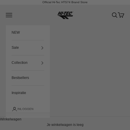
Naar inhoud
Official Hi-Tec HTS74 Brand Store
HTS74
Menu
Zoeken
Winkel
NEW
Sale
Collection
Bestsellers
Inspiratie
INLOGGEN
Winkelwagen
Je winkelwagen is leeg