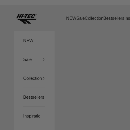
Naar inhoud
HTS74
NEW
Sale
Collection
Bestsellers
Ins
NEW
Sale
Collection
Bestsellers
Inspiratie