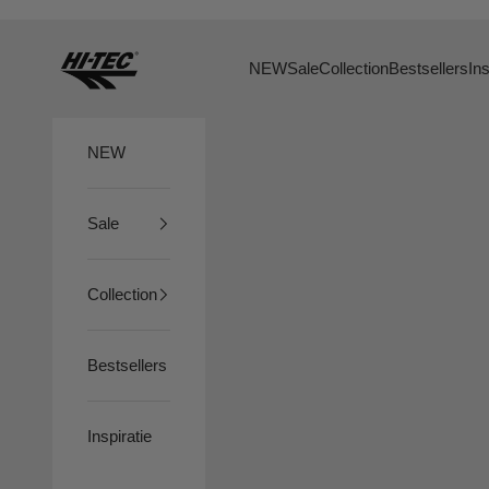
Naar inhoud
HTS74
NEW
Sale
Collection
Bestsellers
Ins
NEW
Sale
Collection
Bestsellers
Inspiratie