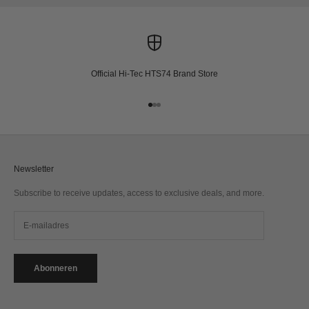
Official Hi-Tec HTS74 Brand Store
Naar artikel 1
Naar artikel 2
Naar artikel 3
Newsletter
Subscribe to receive updates, access to exclusive deals, and more.
Abonneren