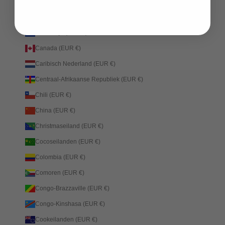
Burkina Faso (EUR €)
Burundi (EUR €)
Cambodja (EUR €)
Canada (EUR €)
Caribisch Nederland (EUR €)
Centraal-Afrikaanse Republiek (EUR €)
Chili (EUR €)
China (EUR €)
Christmaseiland (EUR €)
Cocoseilanden (EUR €)
Colombia (EUR €)
Comoren (EUR €)
Congo-Brazzaville (EUR €)
Congo-Kinshasa (EUR €)
Cookeilanden (EUR €)