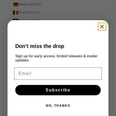
Belarus (EUR €)
België (EUR €)
Belize (EUR €)
Benin (EUR €)
Bermuda (EUR €)
Bhutan (EUR €)
Don’t miss the drop
Bolivia (EUR €)
Sign up for early access, limited releases & insider
updates.
Bosnië en Herzegovina (EUR €)
Botswana (EUR €)
Email
Brazilië (EUR €)
Brits Indische Oceaanterritorium (EUR €)
Subscribe
Britse Maagdeneilanden (EUR €)
Brunei (EUR €)
NO, THANKS
Bulgarije (EUR €)