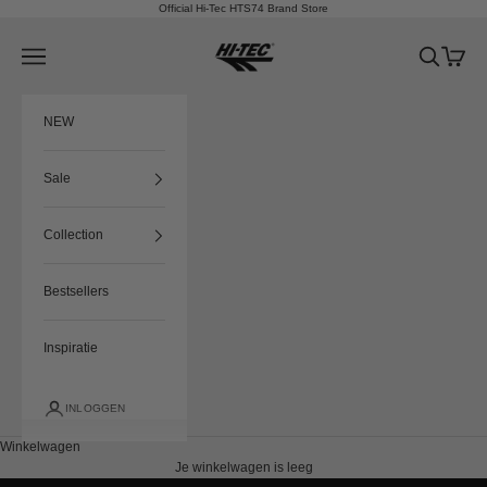
Naar inhoud
Official Hi-Tec HTS74 Brand Store
HTS74
Menu
Zoeken
Winkel
NEW
Sale
Collection
Bestsellers
Inspiratie
INLOGGEN
Winkelwagen
Je winkelwagen is leeg