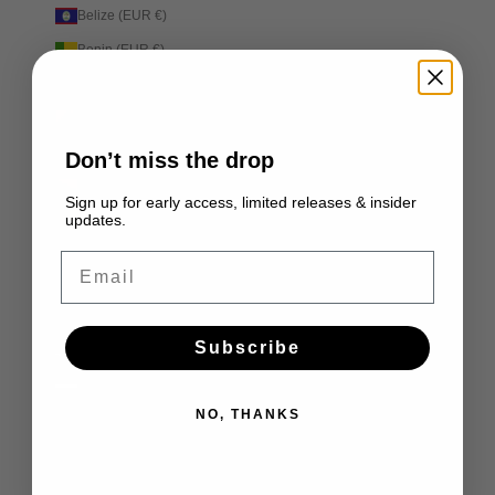
Belize (EUR €)
Benin (EUR €)
Bermuda (EUR €)
Bhutan (EUR €)
Bolivia (EUR €)
Don’t miss the drop
Bosnië en Herzegovina (EUR €)
Sign up for early access, limited releases & insider
updates.
Botswana (EUR €)
Brazilië (EUR €)
Email
Brits Indische Oceaanterritorium (EUR €)
Britse Maagdeneilanden (EUR €)
Subscribe
Brunei (EUR €)
Bulgarije (EUR €)
NO, THANKS
Burkina Faso (EUR €)
Burundi (EUR €)
Cambodja (EUR €)