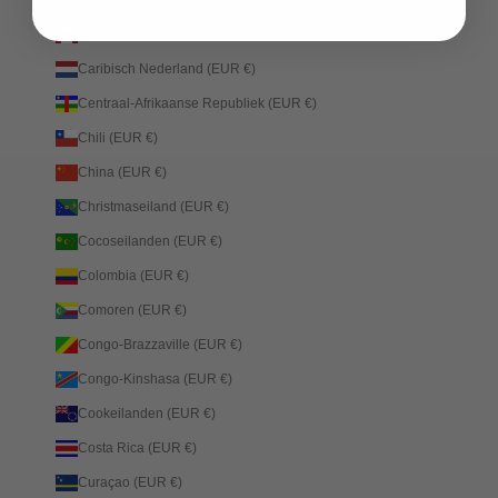
Canada (EUR €)
Caribisch Nederland (EUR €)
Centraal-Afrikaanse Republiek (EUR €)
Chili (EUR €)
China (EUR €)
Christmaseiland (EUR €)
Cocoseilanden (EUR €)
Colombia (EUR €)
Comoren (EUR €)
Congo-Brazzaville (EUR €)
Congo-Kinshasa (EUR €)
Cookeilanden (EUR €)
Costa Rica (EUR €)
Curaçao (EUR €)