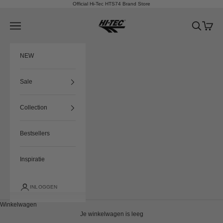
Naar inhoud
Official Hi-Tec HTS74 Brand Store
HTS74
Menu
Zoeken
Winkel
NEW
Sale
Collection
Bestsellers
Inspiratie
INLOGGEN
Winkelwagen
Je winkelwagen is leeg