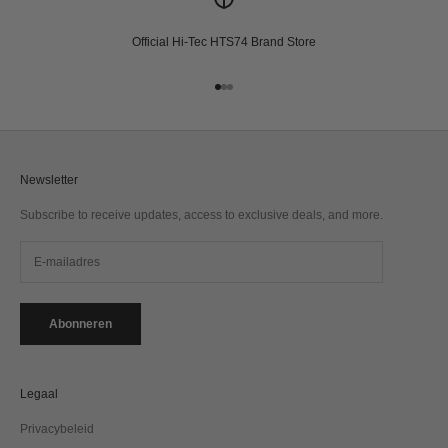
Official Hi-Tec HTS74 Brand Store
Naar artikel 1
Naar artikel 2
Naar artikel 3
Newsletter
Subscribe to receive updates, access to exclusive deals, and more.
Abonneren
Legaal
Privacybeleid