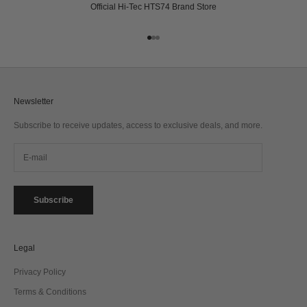
Official Hi-Tec HTS74 Brand Store
Go to item 1
Go to item 2
Go to item 3
Newsletter
Subscribe to receive updates, access to exclusive deals, and more.
Subscribe
Legal
Privacy Policy
Terms & Conditions