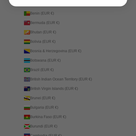
Belize (EUR €)
Benin (EUR €)
Bermuda (EUR €)
Bhutan (EUR €)
Bolivia (EUR €)
Bosnia & Herzegovina (EUR €)
Botswana (EUR €)
Brazil (EUR €)
British Indian Ocean Territory (EUR €)
British Virgin Islands (EUR €)
Brunei (EUR €)
Bulgaria (EUR €)
Burkina Faso (EUR €)
Burundi (EUR €)
Cambodia (EUR €)