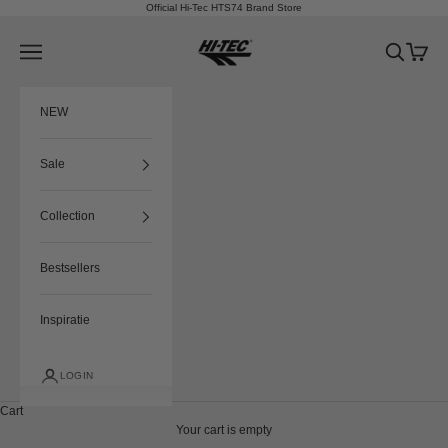
Skip to content
Official Hi-Tec HTS74 Brand Store
HTS74
Navigation menu
Search
Cart
NEW
Sale
Collection
Bestsellers
Inspiratie
LOGIN
Cart
Your cart is empty