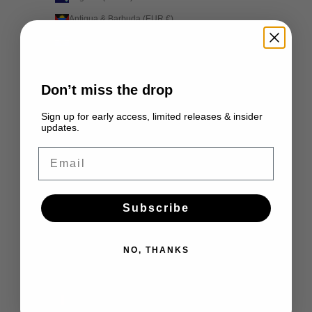
Antigua & Barbuda (EUR €)
Argentina (EUR €)
Armenia (EUR €)
Aruba (EUR €)
Don’t miss the drop
Ascension Island (EUR €)
Sign up for early access, limited releases & insider
Australia (EUR €)
updates.
Austria (EUR €)
Email
Azerbaijan (EUR €)
Bahamas (EUR €)
Subscribe
Bahrain (EUR €)
Bangladesh (EUR €)
NO, THANKS
Barbados (EUR €)
Belarus (EUR €)
Belgium (EUR €)